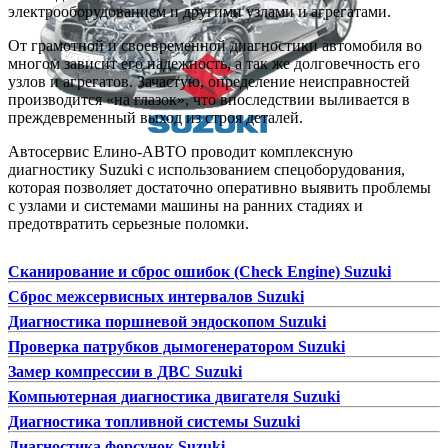
электрооборудованием и другими узлами и агрегатами.
От грамотной и своевременной диагностики автомобиля во
многом зависит его надежность, а так же долговечность его
узлов и агрегатов. Зачастую, определение неисправностей
производится «на глазок», что впоследствии выливается в
преждевременный выход из строя деталей.
Автосервис Елино-АВТО проводит комплексную
диагностику Suzuki с использованием спецоборудования,
которая позволяет достаточно оперативно выявить проблемы
с узлами и системами машины на ранних стадиях и
предотвратить серьезные поломки.
Сканирование и сброс ошибок (Check Engine) Suzuki
Сброс межсервисных интервалов Suzuki
Диагностика поршневой эндоскопом Suzuki
Проверка патрубков дымогенератором Suzuki
Замер компрессии в ДВС Suzuki
Компьютерная диагностика двигателя Suzuki
Диагностика топливной системы Suzuki
Диагностика форсунок Suzuki