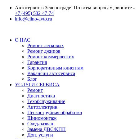
Автосервис в Зеленограде! По всем вопросам, звоните -
+7 (495) 532-47-74
info@elino-avto.ru
О НАС
Ремонт легковых
Ремонт джипов
Ремонт коммерческих
Гарантия
Корпоративным клиентам
Вакансии автосервиса
Блог
УСЛУГИ СЕРВИСА
Ремонт
Диагностика
Техобслуживание
Автоэлектрик
Пескоструйная обработка
Шиномонтаж
Сход-развал
Замена ДВС/КПП
Доп. услуги