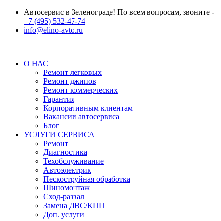
Автосервис в Зеленограде! По всем вопросам, звоните -
+7 (495) 532-47-74
info@elino-avto.ru
О НАС
Ремонт легковых
Ремонт джипов
Ремонт коммерческих
Гарантия
Корпоративным клиентам
Вакансии автосервиса
Блог
УСЛУГИ СЕРВИСА
Ремонт
Диагностика
Техобслуживание
Автоэлектрик
Пескоструйная обработка
Шиномонтаж
Сход-развал
Замена ДВС/КПП
Доп. услуги