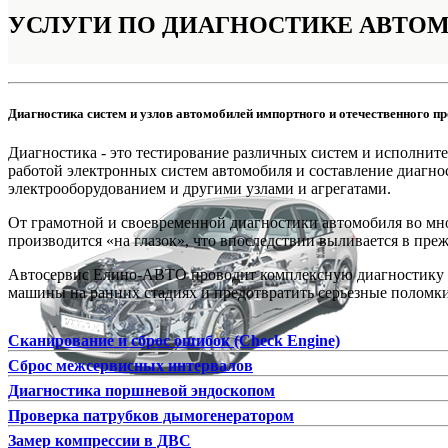
УСЛУГИ ПО
ДИАГНОСТИКЕ АВТО
Диагностика систем и узлов автомобилей импортного и отечественного п
Диагностика - это тестирование различных систем и исполнит
работой электронных систем автомобиля и составление диагно
электрооборудованием и другими узлами и агрегатами.
От грамотной и своевременной диагностики автомобиля во мног
производится «на глазок», что впоследствии выливается в пре
Автосервис Елино-АВТО проводит комплексную диагностику с 
машины на ранних стадиях и предотвратить серьезные поломки
Сканирование и сброс ошибок (Check Engine)
Сброс межсервисных интервалов
Диагностика поршневой эндоскопом
Проверка патрубков дымогенератором
Замер компрессии в ДВС