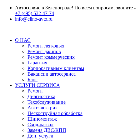
Автосервис в Зеленограде! По всем вопросам, звоните -
+7 (495) 532-47-74
info@elino-avto.ru
О НАС
Ремонт легковых
Ремонт джипов
Ремонт коммерческих
Гарантия
Корпоративным клиентам
Вакансии автосервиса
Блог
УСЛУГИ СЕРВИСА
Ремонт
Диагностика
Техобслуживание
Автоэлектрик
Пескоструйная обработка
Шиномонтаж
Сход-развал
Замена ДВС/КПП
Доп. услуги