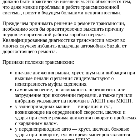
должно быть практически идеальным. Это объясняется тем,
что даже мелкие проблемы в работе трансмиссионной
системы, грозят в будущем большими неприятностями.
Прежде чем принимать решение о ремонте трансмиссии,
необходимо хотя бы ориентировочно выяснить причину
неудовлетворительной работы коробки передач.
Квалифицированная диагностика трансмиссии может во
многих случаях избавить владельца автомобиля Suzuki от
дорогостоящего ремонта.
Признаки поломки трансмиссии:
вначале движения рывки, хруст, шум или вибрация при
выжиме педали сцепления свидетельствуют о
неисправность муфты сцепления.
самовыключение, невозможность переключить или
затруднение при включении передачи, а также гул или
вибрация указывают на поломки в АКПП или МКПП.
у заднеприводных машин — вибрация и гул,
возникающие на определенной скорости, щелчки и
удары при смене режима движения говорят о проблемах
с карданным валом.
у переднеприводных авто — хруст, щелчки, боковые
удары при повороте, гул во время маневров являются