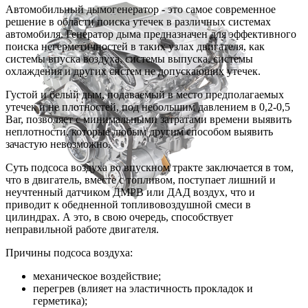
Автомобильный дымогенератор - это самое современное
решение в области поиска утечек в различных системах
автомобиля. Генератор дыма предназначен для эффективного
поиска негерметичностей в таких узлах двигателя, как
системы впуска воздуха, системы выпуска, системы
охлаждения и других систем не допускающих утечек.
Густой и белый дым, подаваемый в место предполагаемых
утечек и не плотностей, под небольшим давлением в 0,2-0,5
Bar, позволяет с минимальными затратами времени выявить
неплотности, которые любым другим способом выявить
зачастую невозможно.
Суть подсоса воздуха во впускном тракте заключается в том,
что в двигатель, вместе с топливом, поступает лишний и
неучтенный датчиком ДМРВ или ДАД воздух, что и
приводит к обедненной топливовоздушной смеси в
цилиндрах. А это, в свою очередь, способствует
неправильной работе двигателя.
Причины подсоса воздуха:
механическое воздействие;
перегрев (влияет на эластичность прокладок и
герметика);