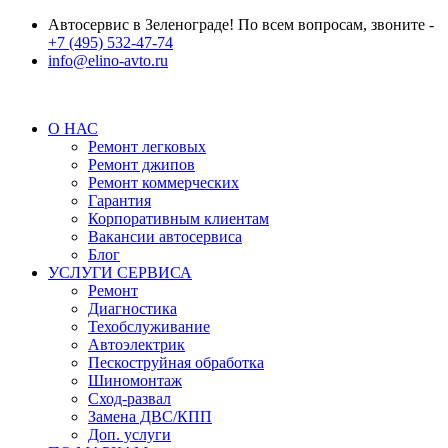
Автосервис в Зеленограде! По всем вопросам, звоните -
+7 (495) 532-47-74
info@elino-avto.ru
О НАС
Ремонт легковых
Ремонт джипов
Ремонт коммерческих
Гарантия
Корпоративным клиентам
Вакансии автосервиса
Блог
УСЛУГИ СЕРВИСА
Ремонт
Диагностика
Техобслуживание
Автоэлектрик
Пескоструйная обработка
Шиномонтаж
Сход-развал
Замена ДВС/КПП
Доп. услуги