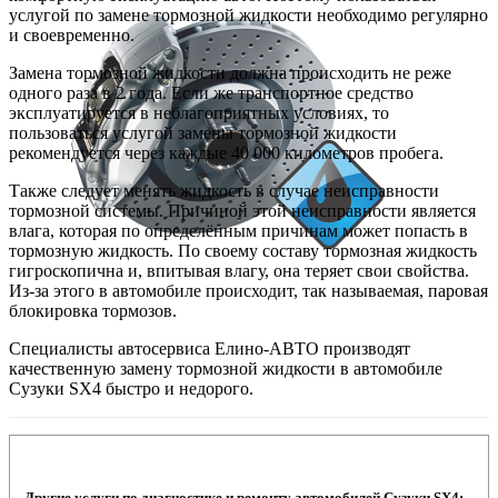
услугой по замене тормозной жидкости необходимо регулярно
и своевременно.
Замена тормозной жидкости должна происходить не реже
одного раза в 2 года. Если же транспортное средство
эксплуатируется в неблагоприятных условиях, то
пользоваться услугой замены тормозной жидкости
рекомендуется через каждые 40 000 километров пробега.
Также следует менять жидкость в случае неисправности
тормозной системы. Причиной этой неисправности является
влага, которая по определённым причинам может попасть в
тормозную жидкость. По своему составу тормозная жидкость
гигроскопична и, впитывая влагу, она теряет свои свойства.
Из-за этого в автомобиле происходит, так называемая, паровая
блокировка тормозов.
Специалисты автосервиса Елино-АВТО производят
качественную замену тормозной жидкости в автомобиле
Сузуки SX4 быстро и недорого.
Другие услуги по диагностике и ремонту автомобилей Сузуки SX4: