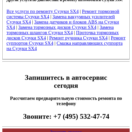
Все услуги по ремонту Сузуки SX4
|
Ремонт тормозной
системы Сузуки SX4
|
Замена вакуумных усилителей
Сузуки SX4
|
Замена датчиков и блоков ABS на Сузуки
SX4
|
Замена тормозных дисков Сузуки SX4
|
Замена
тормозных шлангов Сузуки SX4
|
Проточка тормозных
дисков Сузуки SX4
|
Ремонт ручника Сузуки SX4
|
Ремонт
суппортов Сузуки SX4
|
Смазка направляющих суппорта
на Сузуки SX4
Запишитесь в автосервис
сегодня
Рассчитаем предварительную стоимость ремонта по
телефону
Звоните:
+7 (495) 532-47-74