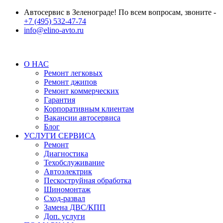
Автосервис в Зеленограде! По всем вопросам, звоните -
+7 (495) 532-47-74
info@elino-avto.ru
О НАС
Ремонт легковых
Ремонт джипов
Ремонт коммерческих
Гарантия
Корпоративным клиентам
Вакансии автосервиса
Блог
УСЛУГИ СЕРВИСА
Ремонт
Диагностика
Техобслуживание
Автоэлектрик
Пескоструйная обработка
Шиномонтаж
Сход-развал
Замена ДВС/КПП
Доп. услуги