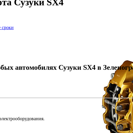
та Сузуки SX4
е сроки
бых автомобилях Сузуки SX4 в Зеленогр
 электрооборудования.