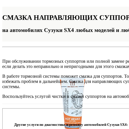
СМАЗКА
НАПРАВЛЯЮЩИХ СУППО
на автомобилях Сузуки SX4 любых моделей и лю
При обслуживании тормозных суппортов или полной замене ре
если делать это неправильно и непригодными для этого смазк
В работе тормозной системы поможет смазка для суппортов. Т
избежать проблем в дальнейшем. Смазка для направляющих суп
системы.
Воспользуйтесь услугой чистки и смазки суппортов на автомо
Другие услуги по диагностике и ремонту автомобилей Сузуки SX4: