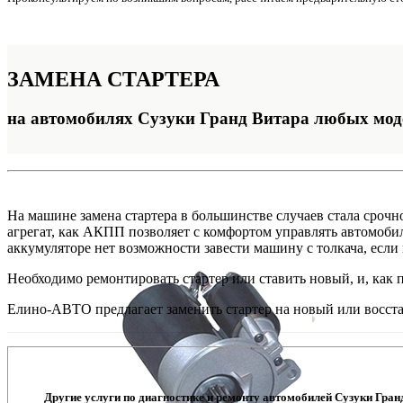
ЗАМЕНА
СТАРТЕРА
на автомобилях Сузуки Гранд Витара любых мод
На машине замена стартера в большинстве случаев стала сро
агрегат, как АКПП позволяет с комфортом управлять автомобил
аккумуляторе нет возможности завести машину с толкача, если
Необходимо ремонтировать стартер или ставить новый, и, как 
Елино-АВТО предлагает заменить стартер на новый или восстан
Другие услуги по диагностике и ремонту автомобилей Сузуки Гран