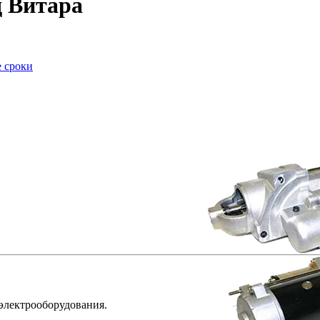
д Витара
е сроки
 электрооборудования.