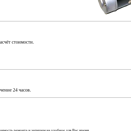
асчёт стоимости.
чение 24 часов.
имость ремонта и запишем на удобное для Вас время.