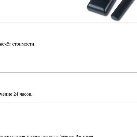
асчёт стоимости.
чение 24 часов.
имость ремонта и запишем на удобное для Вас время.