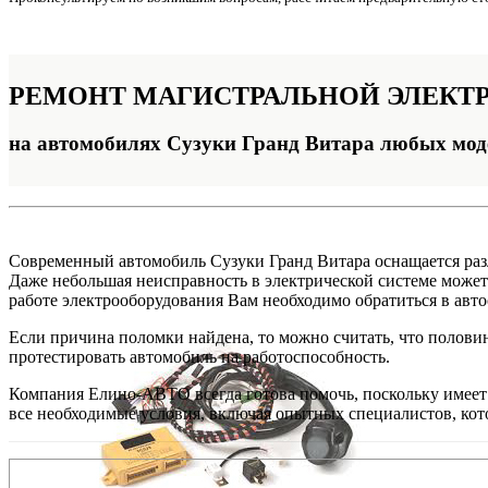
РЕМОНТ
МАГИСТРАЛЬНОЙ ЭЛЕКТ
на автомобилях Сузуки Гранд Витара любых мод
Современный автомобиль Сузуки Гранд Витара оснащается раз
Даже небольшая неисправность в электрической системе может 
работе электрооборудования Вам необходимо обратиться в авт
Если причина поломки найдена, то можно считать, что полови
протестировать автомобиль на работоспособность.
Компания Елино-АВТО всегда готова помочь, поскольку имеет 
все необходимые условия, включая опытных специалистов, кото