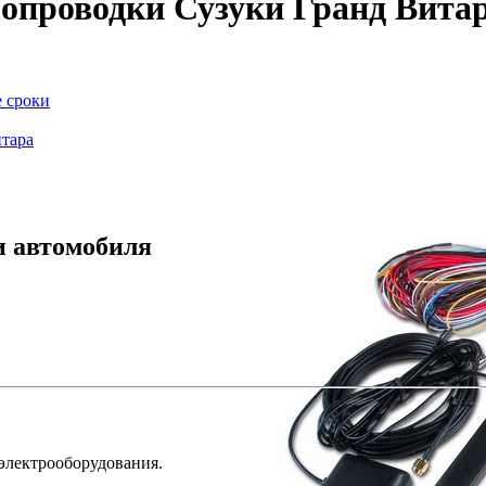
опроводки Сузуки Гранд Вита
е сроки
итара
и автомобиля
 электрооборудования.