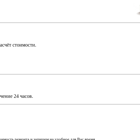
асчёт стоимости.
чение 24 часов.
имость ремонта и запишем на удобное для Вас время.