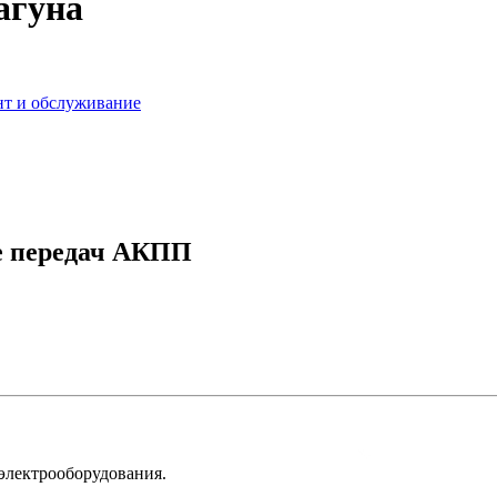
агуна
нт и обслуживание
ке передач АКПП
 электрооборудования.