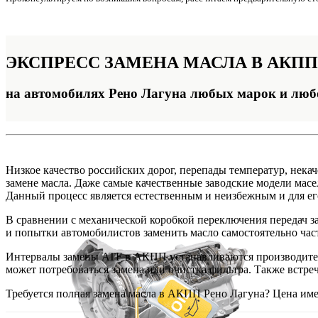
ЭКСПРЕСС
ЗАМЕНА МАСЛА В АКПП
на автомобилях Рено Лагуна любых марок и люб
Низкое качество российских дорог, перепады температур, нека
замене масла. Даже самые качественные заводские модели масел
Данный процесс является естественным и неизбежным и для ег
В сравнении с механической коробкой переключения передач за
и попытки автомобилистов заменить масло самостоятельно час
Интервалы замены ATF в АКПП устанавливаются производителем,
может потребоваться замена или очистка фильтра. Также встре
Требуется полная замена масла в АКПП Рено Лагуна? Цена име