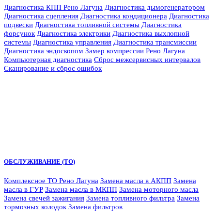
Диагностика КПП Рено Лагуна
Диагностика дымогенератором
Диагностика сцепления
Диагностика кондиционера
Диагностика
подвески
Диагностика топливной системы
Диагностика
форсунок
Диагностика электрики
Диагностика выхлопной
системы
Диагностика управления
Диагностика трансмиссии
Диагностика эндоскопом
Замер компрессии Рено Лагуна
Компьютерная диагностика
Сброс межсервисных интервалов
Сканирование и сброс ошибок
ОБСЛУЖИВАНИЕ (ТО)
Комплексное ТО Рено Лагуна
Замена масла в АКПП
Замена
масла в ГУР
Замена масла в МКПП
Замена моторного масла
Замена свечей зажигания
Замена топливного фильтра
Замена
тормозных колодок
Замена фильтров