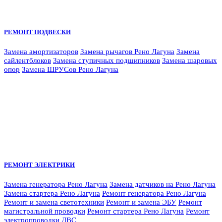
РЕМОНТ ПОДВЕСКИ
Замена амортизаторов
Замена рычагов Рено Лагуна
Замена
сайлентблоков
Замена ступичных подшипников
Замена шаровых
опор
Замена ШРУСов Рено Лагуна
РЕМОНТ ЭЛЕКТРИКИ
Замена генератора Рено Лагуна
Замена датчиков на Рено Лагуна
Замена стартера Рено Лагуна
Ремонт генератора Рено Лагуна
Ремонт и замена светотехники
Ремонт и замена ЭБУ
Ремонт
магистральной проводки
Ремонт стартера Рено Лагуна
Ремонт
электропроводки ДВС