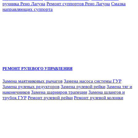
ручника Рено Лагуна
Ремонт суппортов Рено Лагуна
Смазка
направляющих суппорта
РЕМОНТ РУЛЕВОГО УПРАВЛЕНИЯ
Замена маятниковых рычагов
Замена насоса системы ГУР
Замена рулевых редукторов
Замена рулевой рейки
Замена тяг и
наконечников
Замена шарниров трапеции
Замена шлангов и
трубок ГУР
Ремонт рулевой рейки
Ремонт рулевой колонки