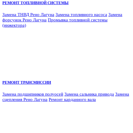
РЕМОНТ ТОПЛИВНОЙ СИСТЕМЫ
Замена ТНВД Рено Лагуна
Замена топливного насоса
Замена
форсунок Рено Лагуна
Промывка топливной системы
(инжектора)
РЕМОНТ ТРАНСМИССИИ
Замена подшипников полуосей
Замена сальника привода
Замена
сцепления Рено Лагуна
Ремонт карданного вала