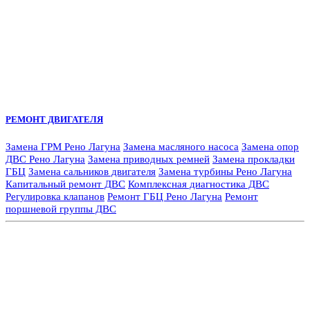
РЕМОНТ ДВИГАТЕЛЯ
Замена ГРМ Рено Лагуна
Замена масляного насоса
Замена опор
ДВС Рено Лагуна
Замена приводных ремней
Замена прокладки
ГБЦ
Замена сальников двигателя
Замена турбины Рено Лагуна
Капитальный ремонт ДВС
Комплексная диагностика ДВС
Регулировка клапанов
Ремонт ГБЦ Рено Лагуна
Ремонт
поршневой группы ДВС