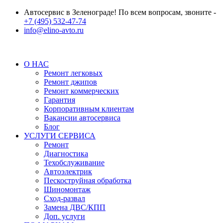
Автосервис в Зеленограде! По всем вопросам, звоните -
+7 (495) 532-47-74
info@elino-avto.ru
О НАС
Ремонт легковых
Ремонт джипов
Ремонт коммерческих
Гарантия
Корпоративным клиентам
Вакансии автосервиса
Блог
УСЛУГИ СЕРВИСА
Ремонт
Диагностика
Техобслуживание
Автоэлектрик
Пескоструйная обработка
Шиномонтаж
Сход-развал
Замена ДВС/КПП
Доп. услуги