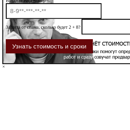
Введите Ваш номер
Защита от спама, сколько будет 2 + 8?
×