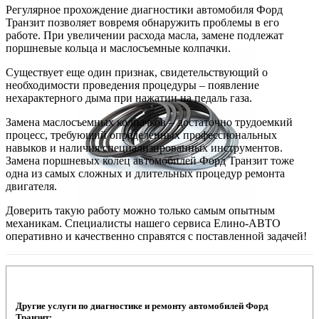
Регулярное прохождение диагностики автомобиля Форд
Транзит позволяет вовремя обнаружить проблемы в его
работе. При увеличении расхода масла, замене подлежат
поршневые кольца и маслосъемные колпачки.
Существует еще один признак, свидетельствующий о
необходимости проведения процедуры – появление
нехарактерного дыма при нажатии на педаль газа.
Замена маслосъемных колпачков – достаточно трудоемкий
процесс, требующий определенных профессиональных
навыков и наличия специализированных инструментов.
Замена поршневых колец автомобилей Форд Транзит тоже
одна из самых сложных и длительных процедур ремонта
двигателя.
Доверить такую работу можно только самым опытным
механикам. Специалисты нашего сервиса Елино-АВТО
оперативно и качественно справятся с поставленной задачей!
Другие услуги по диагностике и ремонту автомобилей Форд
Транзит: