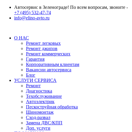
Автосервис в Зеленограде! По всем вопросам, звоните -
+7 (495) 532-47-74
info@elino-avto.ru
О НАС
Ремонт легковых
Ремонт джипов
Ремонт коммерческих
Гарантия
Корпоративным клиентам
Вакансии автосервиса
Блог
УСЛУГИ СЕРВИСА
Ремонт
Диагностика
Техобслуживание
Автоэлектрик
Пескоструйная обработка
Шиномонтаж
Сход-развал
Замена ДВС/КПП
Доп. услуги