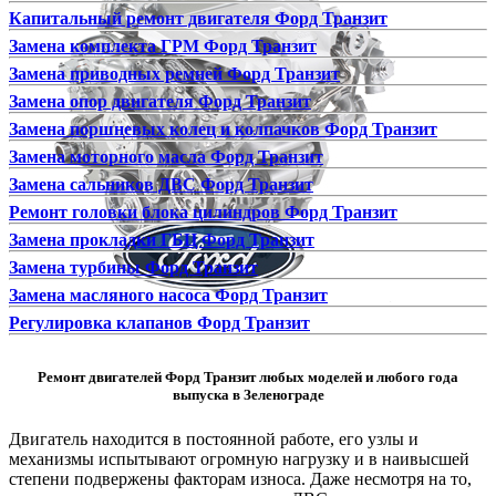
Капитальный ремонт двигателя Форд Транзит
Замена комплекта ГРМ Форд Транзит
Замена приводных ремней Форд Транзит
Замена опор двигателя Форд Транзит
Замена поршневых колец и колпачков Форд Транзит
Замена моторного масла Форд Транзит
Замена сальников ДВС Форд Транзит
Ремонт головки блока цилиндров Форд Транзит
Замена прокладки ГБЦ Форд Транзит
Замена турбины Форд Транзит
Замена масляного насоса Форд Транзит
Регулировка клапанов Форд Транзит
Ремонт двигателей Форд Транзит любых моделей и любого года
выпуска в Зеленограде
Двигатель находится в постоянной работе, его узлы и
механизмы испытывают огромную нагрузку и в наивысшей
степени подвержены факторам износа. Даже несмотря на то,