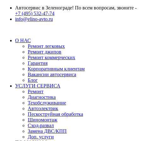
Автосервис в Зеленограде! По всем вопросам, звоните -
+7 (495) 532-47-74
info@elino-avto.ru
О НАС
Ремонт легковых
Ремонт джипов
Ремонт коммерческих
Гарантия
Корпоративным клиентам
Вакансии автосервиса
Блог
УСЛУГИ СЕРВИСА
Ремонт
Диагностика
Техобслуживание
Автоэлектрик
Пескоструйная обработка
Шиномонтаж
Сход-развал
Замена ДВС/КПП
Доп. услуги