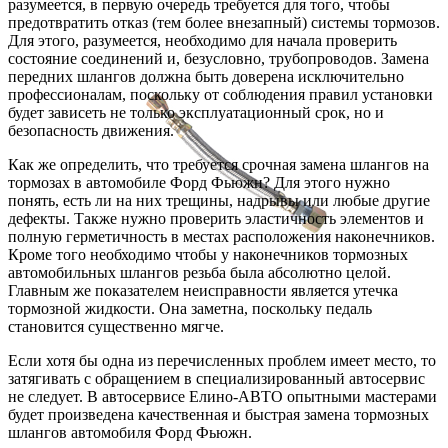
разумеется, в первую очередь требуется для того, чтобы
предотвратить отказ (тем более внезапный) системы тормозов.
Для этого, разумеется, необходимо для начала проверить
состояние соединений и, безусловно, трубопроводов. Замена
передних шлангов должна быть доверена исключительно
профессионалам, поскольку от соблюдения правил установки
будет зависеть не только эксплуатационный срок, но и
безопасность движения.
Как же определить, что требуется срочная замена шлангов на
тормозах в автомобиле Форд Фьюжн? Для этого нужно
понять, есть ли на них трещины, надрывы или любые другие
дефекты. Также нужно проверить эластичность элементов и
полную герметичность в местах расположения наконечников.
Кроме того необходимо чтобы у наконечников тормозных
автомобильных шлангов резьба была абсолютно целой.
Главным же показателем неисправности является утечка
тормозной жидкости. Она заметна, поскольку педаль
становится существенно мягче.
Если хотя бы одна из перечисленных проблем имеет место, то
затягивать с обращением в специализированный автосервис
не следует. В автосервисе Елино-АВТО опытными мастерами
будет произведена качественная и быстрая замена тормозных
шлангов автомобиля Форд Фьюжн.