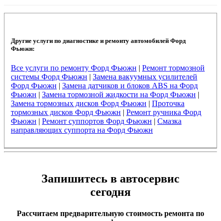
Другие услуги по диагностике и ремонту автомобилей Форд
Фьюжн:
Все услуги по ремонту Форд Фьюжн
|
Ремонт тормозной
системы Форд Фьюжн
|
Замена вакуумных усилителей
Форд Фьюжн
|
Замена датчиков и блоков ABS на Форд
Фьюжн
|
Замена тормозной жидкости на Форд Фьюжн
|
Замена тормозных дисков Форд Фьюжн
|
Проточка
тормозных дисков Форд Фьюжн
|
Ремонт ручника Форд
Фьюжн
|
Ремонт суппортов Форд Фьюжн
|
Смазка
направляющих суппорта на Форд Фьюжн
Запишитесь в автосервис
сегодня
Рассчитаем предварительную стоимость ремонта по