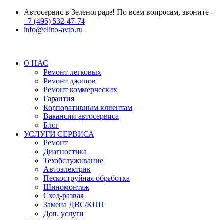
Автосервис в Зеленограде! По всем вопросам, звоните -
+7 (495) 532-47-74
info@elino-avto.ru
О НАС
Ремонт легковых
Ремонт джипов
Ремонт коммерческих
Гарантия
Корпоративным клиентам
Вакансии автосервиса
Блог
УСЛУГИ СЕРВИСА
Ремонт
Диагностика
Техобслуживание
Автоэлектрик
Пескоструйная обработка
Шиномонтаж
Сход-развал
Замена ДВС/КПП
Доп. услуги