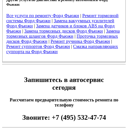
Фьюжн:
Все услуги по ремонту Форд Фьюжн
|
Ремонт тормозной
системы Форд Фьюжн
|
Замена вакуумных усилителей
Форд Фьюжн
|
Замена датчиков и блоков ABS на Форд
Фьюжн
|
Замена тормозных дисков Форд Фьюжн
|
Замена
тормозных шлангов Форд Фьюжн
|
Проточка тормозных
дисков Форд Фьюжн
|
Ремонт ручника Форд Фьюжн
|
Ремонт суппортов Форд Фьюжн
|
Смазка направляющих
суппорта на Форд Фьюжн
Запишитесь в автосервис
сегодня
Рассчитаем предварительную стоимость ремонта по
телефону
Звоните:
+7 (495) 532-47-74