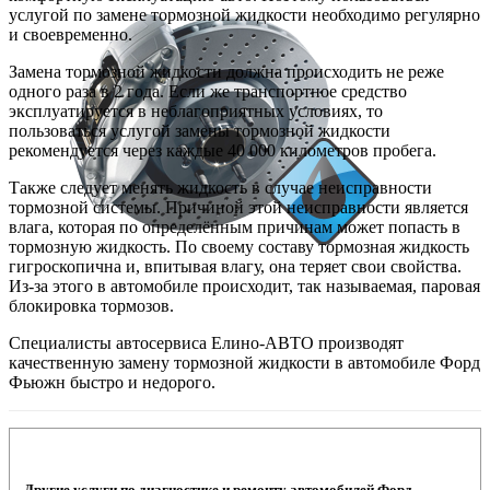
услугой по замене тормозной жидкости необходимо регулярно
и своевременно.
Замена тормозной жидкости должна происходить не реже
одного раза в 2 года. Если же транспортное средство
эксплуатируется в неблагоприятных условиях, то
пользоваться услугой замены тормозной жидкости
рекомендуется через каждые 40 000 километров пробега.
Также следует менять жидкость в случае неисправности
тормозной системы. Причиной этой неисправности является
влага, которая по определённым причинам может попасть в
тормозную жидкость. По своему составу тормозная жидкость
гигроскопична и, впитывая влагу, она теряет свои свойства.
Из-за этого в автомобиле происходит, так называемая, паровая
блокировка тормозов.
Специалисты автосервиса Елино-АВТО производят
качественную замену тормозной жидкости в автомобиле Форд
Фьюжн быстро и недорого.
Другие услуги по диагностике и ремонту автомобилей Форд