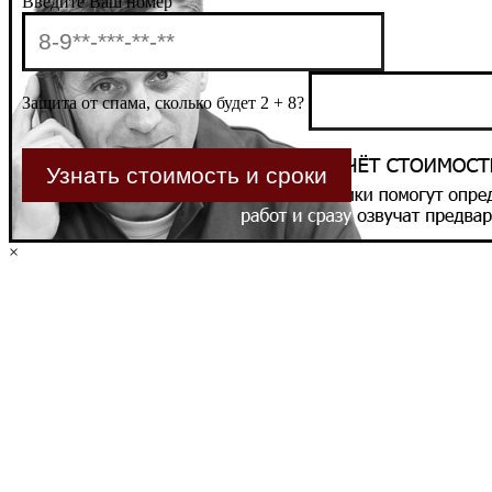
Введите Ваш номер
Защита от спама, сколько будет 2 + 8?
×