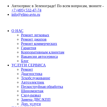
Автосервис в Зеленограде! По всем вопросам, звоните -
+7 (495) 532-47-74
info@elino-avto.ru
О НАС
Ремонт легковых
Ремонт джипов
Ремонт коммерческих
Гарантия
Корпоративным клиентам
Вакансии автосервиса
Блог
УСЛУГИ СЕРВИСА
Ремонт
Диагностика
Техобслуживание
Автоэлектрик
Пескоструйная обработка
Шиномонтаж
Сход-развал
Замена ДВС/КПП
Доп. услуги