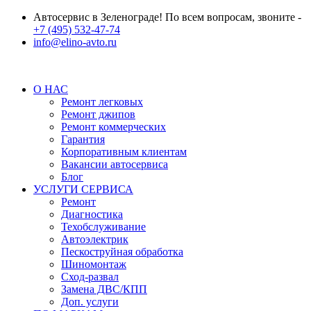
Автосервис в Зеленограде! По всем вопросам, звоните -
+7 (495) 532-47-74
info@elino-avto.ru
О НАС
Ремонт легковых
Ремонт джипов
Ремонт коммерческих
Гарантия
Корпоративным клиентам
Вакансии автосервиса
Блог
УСЛУГИ СЕРВИСА
Ремонт
Диагностика
Техобслуживание
Автоэлектрик
Пескоструйная обработка
Шиномонтаж
Сход-развал
Замена ДВС/КПП
Доп. услуги