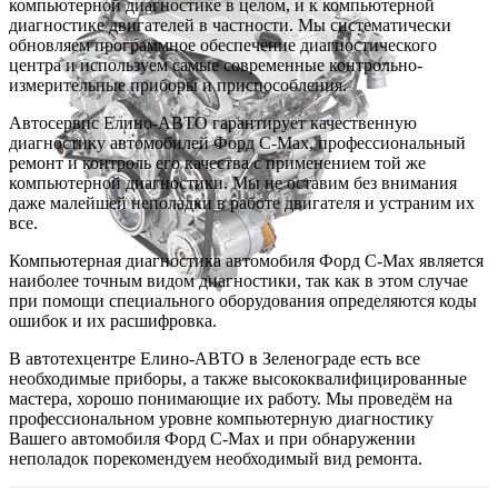
компьютерной диагностике в целом, и к компьютерной
диагностике двигателей в частности. Мы систематически
обновляем программное обеспечение диагностического
центра и используем самые современные контрольно-
измерительные приборы и приспособления.
Автосервис Елино-АВТО гарантирует качественную
диагностику автомобилей Форд C-Max, профессиональный
ремонт и контроль его качества с применением той же
компьютерной диагностики. Мы не оставим без внимания
даже малейшей неполадки в работе двигателя и устраним их
все.
Компьютерная диагностика автомобиля Форд C-Max является
наиболее точным видом диагностики, так как в этом случае
при помощи специального оборудования определяются коды
ошибок и их расшифровка.
В автотехцентре Елино-АВТО в Зеленограде есть все
необходимые приборы, а также высококвалифицированные
мастера, хорошо понимающие их работу. Мы проведём на
профессиональном уровне компьютерную диагностику
Вашего автомобиля Форд C-Max и при обнаружении
неполадок порекомендуем необходимый вид ремонта.