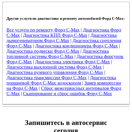
Другие услуги по диагностике и ремонту автомобилей Форд C-Max:
Все услуги по ремонту Форд C-Max
|
Диагностика Форд
C-Max
|
Диагностика КПП Форд C-Max
|
Диагностика
дымогенератором Форд C-Max
|
Диагностика сцепления
Форд C-Max
|
Диагностика кондиционера Форд C-Max
|
Диагностика подвески Форд C-Max
|
Диагностика
топливной системы Форд C-Max
|
Диагностика форсунок
Форд C-Max
|
Диагностика электрики Форд C-Max
|
Диагностика выхлопной системы Форд C-Max
|
Диагностика рулевого управления Форд C-Max
|
Диагностика трансмиссии Форд C-Max
|
Диагностика
поршневой Форд C-Max эндоскопом
|
Замер компрессии
на Форд C-Max
|
Сброс межсервисных интервалов Форд
C-Max
|
Сканирование и сброс ошибок Форд C-Max
Запишитесь в автосервис
сегодня