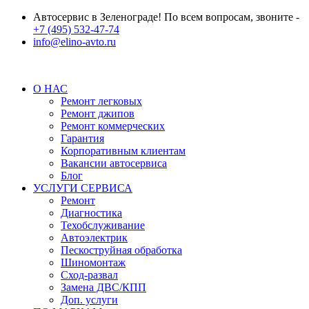
Автосервис в Зеленограде! По всем вопросам, звоните -
+7 (495) 532-47-74
info@elino-avto.ru
О НАС
Ремонт легковых
Ремонт джипов
Ремонт коммерческих
Гарантия
Корпоративным клиентам
Вакансии автосервиса
Блог
УСЛУГИ СЕРВИСА
Ремонт
Диагностика
Техобслуживание
Автоэлектрик
Пескоструйная обработка
Шиномонтаж
Сход-развал
Замена ДВС/КПП
Доп. услуги