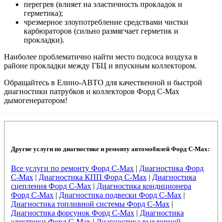
перегрев (влияет на эластичность прокладок и
герметика);
чрезмерное злоупотребление средствами чистки
карбюраторов (сильно размягчает герметик и
прокладки).
Наиболее проблематично найти место подсоса воздуха в
районе прокладки между ГБЦ и впускным коллектором.
Обращайтесь в Елино-АВТО для качественной и быстрой
диагностики патрубков и коллекторов Форд C-Max
дымогенератором!
Другие услуги по диагностике и ремонту автомобилей Форд C-Max:
Все услуги по ремонту Форд C-Max
|
Диагностика Форд
C-Max
|
Диагностика КПП Форд C-Max
|
Диагностика
сцепления Форд C-Max
|
Диагностика кондиционера
Форд C-Max
|
Диагностика подвески Форд C-Max
|
Диагностика топливной системы Форд C-Max
|
Диагностика форсунок Форд C-Max
|
Диагностика
электрики Форд C-Max
|
Диагностика выхлопной