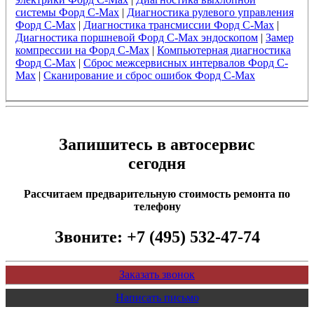
системы Форд C-Max
|
Диагностика рулевого управления
Форд C-Max
|
Диагностика трансмиссии Форд C-Max
|
Диагностика поршневой Форд C-Max эндоскопом
|
Замер
компрессии на Форд C-Max
|
Компьютерная диагностика
Форд C-Max
|
Сброс межсервисных интервалов Форд C-
Max
|
Сканирование и сброс ошибок Форд C-Max
Запишитесь в автосервис
сегодня
Рассчитаем предварительную стоимость ремонта по
телефону
Звоните:
+7 (495) 532-47-74
Заказать звонок
Написать письмо