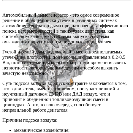
Автомобильный дымогенератор - это самое современное
решение в области поиска утечек в различных системах
автомобиля. Генератор дыма предназначен для эффективного
поиска негерметичностей в таких узлах двигателя, как
системы впуска воздуха, системы выпуска, системы
охлаждения и других систем не допускающих утечек.
Густой и белый дым, подаваемый в место предполагаемых
утечек и не плотностей, под небольшим давлением в 0,2-0,5
Bar, позволяет с минимальными затратами времени выявить
неплотности, которые любым другим способом выявить
зачастую невозможно.
Суть подсоса воздуха во впускном тракте заключается в том,
что в двигатель, вместе с топливом, поступает лишний и
неучтенный датчиком ДМРВ или ДАД воздух, что и
приводит к обедненной топливовоздушной смеси в
цилиндрах. А это, в свою очередь, способствует
неправильной работе двигателя.
Причины подсоса воздуха:
механическое воздействие;