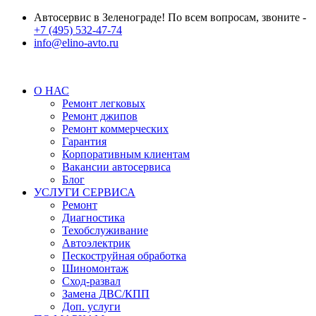
Автосервис в Зеленограде! По всем вопросам, звоните -
+7 (495) 532-47-74
info@elino-avto.ru
О НАС
Ремонт легковых
Ремонт джипов
Ремонт коммерческих
Гарантия
Корпоративным клиентам
Вакансии автосервиса
Блог
УСЛУГИ СЕРВИСА
Ремонт
Диагностика
Техобслуживание
Автоэлектрик
Пескоструйная обработка
Шиномонтаж
Сход-развал
Замена ДВС/КПП
Доп. услуги