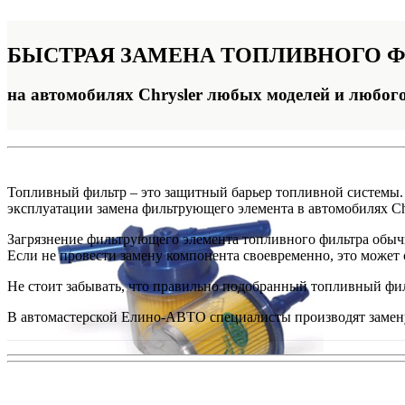
БЫСТРАЯ ЗАМЕНА
ТОПЛИВНОГО Ф
на автомобилях Chrysler любых моделей и любог
Топливный фильтр – это защитный барьер топливной системы. 
эксплуатации замена фильтрующего элемента в автомобилях Ch
Загрязнение фильтрующего элемента топливного фильтра обычн
Если не провести замену компонента своевременно, это может
Не стоит забывать, что правильно подобранный топливный филь
В автомастерской Елино-АВТО специалисты производят замену