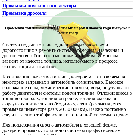
Промывка впускного коллектора
Промывка дросселя
Промывка топливной системы любых марок и любого года выпуска в
Зеленограде
Система подачи топлива одна из самых сложных и
дорогостоящих в ремонте систем автомобиля. Надежная и
долговечная работа системы подачи топлива во многом
зависит от качества топлива, используемого в процессе
эксплуатации автомобиля.
К сожалению, качество топлива, которое мы заправляем на
некоторых заправках в автомобиль сомнительно. Высокое
содержание серы, механические примеси, вода, не улучшают
работу двигателя и системы подачи топлива. Отложившиеся в
топливопроводах, топливной рейке, топливном баке и
форсунках примеси - необходимо удалять (рекомендуется
промывка инжектора раз в 20-30 000 км). Важно постоянно
следить за чистотой форсунок и топливной системы в целом.
Для поддержания своего автомобиля в хорошей форме,
доверьте промывку топливной системы профессионалам.