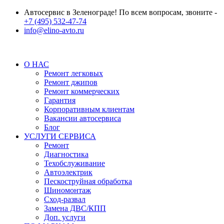
Автосервис в Зеленограде! По всем вопросам, звоните -
+7 (495) 532-47-74
info@elino-avto.ru
О НАС
Ремонт легковых
Ремонт джипов
Ремонт коммерческих
Гарантия
Корпоративным клиентам
Вакансии автосервиса
Блог
УСЛУГИ СЕРВИСА
Ремонт
Диагностика
Техобслуживание
Автоэлектрик
Пескоструйная обработка
Шиномонтаж
Сход-развал
Замена ДВС/КПП
Доп. услуги