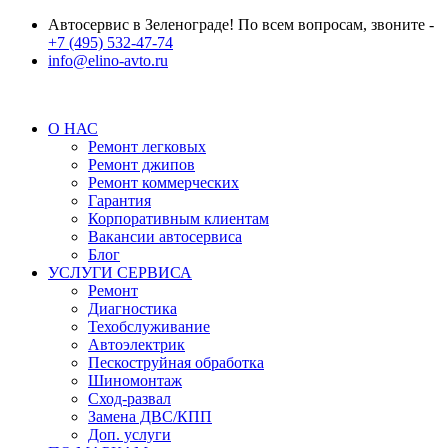
Автосервис в Зеленограде! По всем вопросам, звоните -
+7 (495) 532-47-74
info@elino-avto.ru
О НАС
Ремонт легковых
Ремонт джипов
Ремонт коммерческих
Гарантия
Корпоративным клиентам
Вакансии автосервиса
Блог
УСЛУГИ СЕРВИСА
Ремонт
Диагностика
Техобслуживание
Автоэлектрик
Пескоструйная обработка
Шиномонтаж
Сход-развал
Замена ДВС/КПП
Доп. услуги