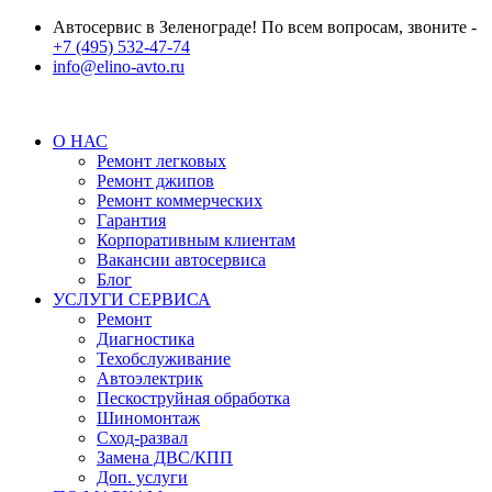
Автосервис в Зеленограде! По всем вопросам, звоните -
+7 (495) 532-47-74
info@elino-avto.ru
О НАС
Ремонт легковых
Ремонт джипов
Ремонт коммерческих
Гарантия
Корпоративным клиентам
Вакансии автосервиса
Блог
УСЛУГИ СЕРВИСА
Ремонт
Диагностика
Техобслуживание
Автоэлектрик
Пескоструйная обработка
Шиномонтаж
Сход-развал
Замена ДВС/КПП
Доп. услуги