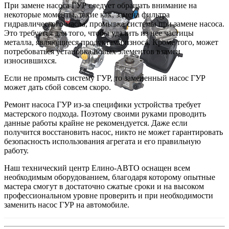
При замене насоса ГУР следует обращать внимание на
некоторые моменты, такие как, замена фильтра
гидравлического масла, промывка системы при замене насоса.
Это требуется для того, чтобы удалить из нее частицы
металла, являющиеся продуктами износа. Кроме того, может
потребоваться установка новых элементов взамен
износившихся.
Если не промыть систему ГУР, то замененный насос ГУР
может дать сбой совсем скоро.
Ремонт насоса ГУР из-за специфики устройства требует
мастерского подхода. Поэтому своими руками проводить
данные работы крайне не рекомендуется. Даже если
получится восстановить насос, никто не может гарантировать
безопасность использования агрегата и его правильную
работу.
Наш технический центр Елино-АВТО оснащен всем
необходимым оборудованием, благодаря которому опытные
мастера смогут в достаточно сжатые сроки и на высоком
профессиональном уровне проверить и при необходимости
заменить насос ГУР на автомобиле.