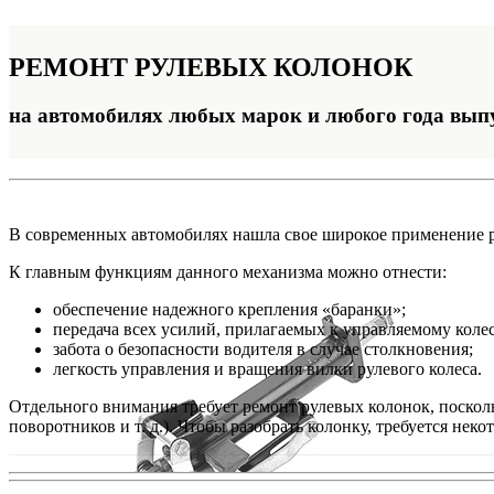
РЕМОНТ
РУЛЕВЫХ КОЛОНОК
на автомобилях любых марок и любого года вып
В современных автомобилях нашла свое широкое применение ре
К главным функциям данного механизма можно отнести:
обеспечение надежного крепления «баранки»;
передача всех усилий, прилагаемых к управляемому колес
забота о безопасности водителя в случае столкновения;
легкость управления и вращения вилки рулевого колеса.
Отдельного внимания требует ремонт рулевых колонок, посколь
поворотников и т. д.). Чтобы разобрать колонку, требуется не