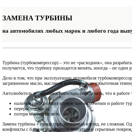
ЗАМЕНА
ТУРБИНЫ
на автомобилях любых марок и любого года вып
Турбина (турбокомпрессор) – это не «расходник», она разрабат
получается, что турбину приходится менять, иногда – не один р
Дело в том, что при эксплуатации автомобиля турбокомпрессор
загрязненное масло, масляное голодание или избыточная темпе
Автолюбитель может самостоятельно определить, что в работе
наличие посторонних шумов при включении и работе ту
перерасход масла;
потеря мощности авто.
Замена турбины – процедура, на первый взгляд, не сложная. О
конфликты с блоком управления двигателя и серьезные повреж