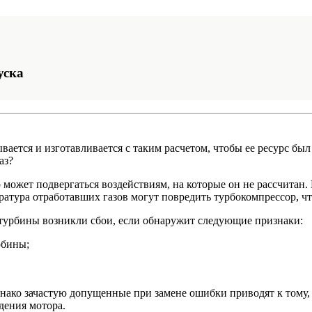
уска
ывается и изготавливается с таким расчетом, чтобы ее ресурс бы
аз?
 может подвергаться воздействиям, на которые он не рассчитан
ратура отработавших газов могут повредить турбокомпрессор, чт
 турбины возникли сбои, если обнаружит следующие признаки:
рбины;
днако зачастую допущенные при замене ошибки приводят к тому,
дения мотора.