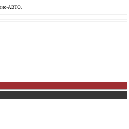
Елино-АВТО.
у