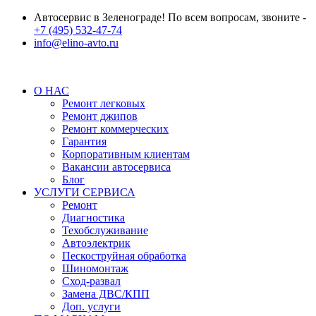
Автосервис в Зеленограде! По всем вопросам, звоните -
+7 (495) 532-47-74
info@elino-avto.ru
О НАС
Ремонт легковых
Ремонт джипов
Ремонт коммерческих
Гарантия
Корпоративным клиентам
Вакансии автосервиса
Блог
УСЛУГИ СЕРВИСА
Ремонт
Диагностика
Техобслуживание
Автоэлектрик
Пескоструйная обработка
Шиномонтаж
Сход-развал
Замена ДВС/КПП
Доп. услуги