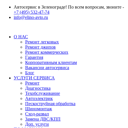
Автосервис в Зеленограде! По всем вопросам, звоните -
+7 (495) 532-47-74
info@elino-avto.ru
О НАС
Ремонт легковых
Ремонт джипов
Ремонт коммерческих
Гарантия
Корпоративным клиентам
Вакансии автосервиса
Блог
УСЛУГИ СЕРВИСА
Ремонт
Диагностика
Техобслуживание
Автоэлектрик
Пескоструйная обработка
Шиномонтаж
Сход-развал
Замена ДВС/КПП
Доп. услуги