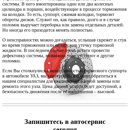
системы. В него вмонтированы один или два колесных
цилиндра и поршни, воздействующие в процессе торможения
на колодки. То есть, суппорт, сжимая колодки, тормозит
обороты дисков. Служит он, как правило, долго и в случае
поломок выручает переборка или замена отдельных деталей.
Но иногда его приходится менять полностью.
О неисправностях можно догадаться, услышав скрежет и стук
во время торможения или обнаружив утечку тормозной
жидкости. В последнем случае очень кстати провести
дефектовку системы, возможно, присутствуют и другие
поломки.
Если Вы столкнулись с неисправностью тормозного суппорта
в автомобиле УАЗ, мы советуем Вам срочно обратиться к
нашим специалистам для квалифицированной замены или
ремонта этого узла. Цена данной услуги будет доступной, а
безопасность движения после ее выполнения – высокой.
Запишитесь в автосервис
сегодня