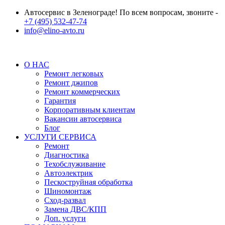
Автосервис в Зеленограде! По всем вопросам, звоните -
+7 (495) 532-47-74
info@elino-avto.ru
О НАС
Ремонт легковых
Ремонт джипов
Ремонт коммерческих
Гарантия
Корпоративным клиентам
Вакансии автосервиса
Блог
УСЛУГИ СЕРВИСА
Ремонт
Диагностика
Техобслуживание
Автоэлектрик
Пескоструйная обработка
Шиномонтаж
Сход-развал
Замена ДВС/КПП
Доп. услуги