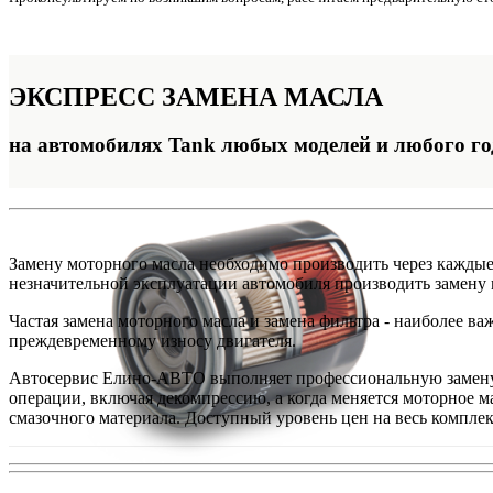
ЭКСПРЕСС
ЗАМЕНА МАСЛА
на автомобилях Tank любых моделей и любого го
Замену моторного масла необходимо производить через каждые 
незначительной эксплуатации автомобиля производить замену м
Частая замена моторного масла и замена фильтра - наиболее в
преждевременному износу двигателя.
Автосервис Елино-АВТО выполняет профессиональную замену 
операции, включая декомпрессию, а когда меняется моторное м
смазочного материала. Доступный уровень цен на весь комплек