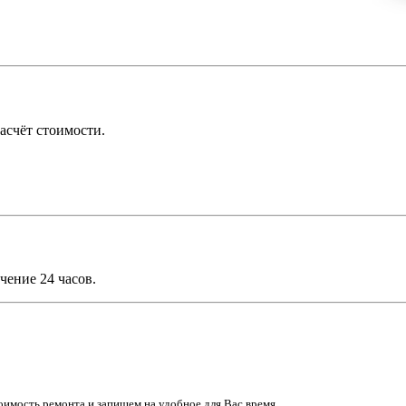
асчёт стоимости.
чение 24 часов.
имость ремонта и запишем на удобное для Вас время.