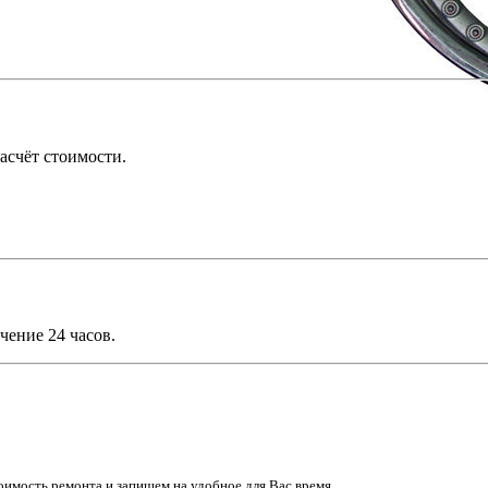
асчёт стоимости.
чение 24 часов.
имость ремонта и запишем на удобное для Вас время.