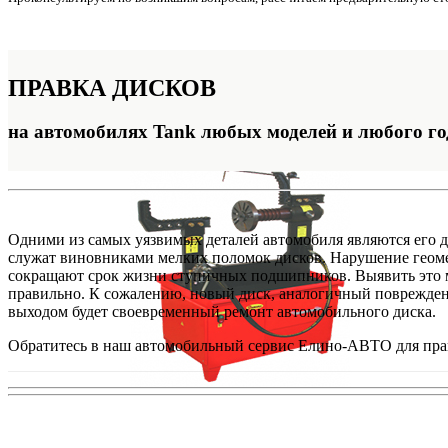
ПРАВКА
ДИСКОВ
на автомобилях Tank любых моделей и любого го
Одними из самых уязвимых деталей автомобиля являются его д
служат виновниками мелких поломок дисков. Нарушение геоме
сокращают срок жизни ступичных подшипников. Выявить это мож
правильно. К сожалению, новый диск, аналогичный поврежден
выходом будет своевременный ремонт автомобильного диска.
Обратитесь в наш автомобильный сервис Елино-АВТО для прав