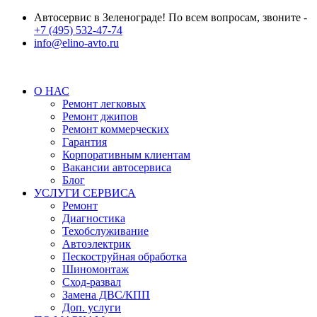
Автосервис в Зеленограде! По всем вопросам, звоните -
+7 (495) 532-47-74
info@elino-avto.ru
О НАС
Ремонт легковых
Ремонт джипов
Ремонт коммерческих
Гарантия
Корпоративным клиентам
Вакансии автосервиса
Блог
УСЛУГИ СЕРВИСА
Ремонт
Диагностика
Техобслуживание
Автоэлектрик
Пескоструйная обработка
Шиномонтаж
Сход-развал
Замена ДВС/КПП
Доп. услуги