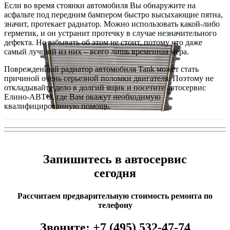
Если во время стоянки автомобиля Вы обнаружите на
асфальте под передним бампером быстро высыхающие пятна,
значит, протекает радиатор. Можно использовать какой-либо
герметик, и он устранит протечку в случае незначительного
дефекта. Но забывать об этом не стоит, потому что даже
самый лучший из них – всего лишь временная мера.
Поврежденный радиатор автомобиля Tank может стать
причиной очень серьезной поломки двигателя. Поэтому не
откладывайте дело в долгий ящик и посетите автосервис
Елино-АВТО, где Вам окажут необходимую
квалифицированную помощь.
Запишитесь в автосервис
сегодня
Рассчитаем предварительную стоимость ремонта по
телефону
Звоните:
+7 (495) 532-47-74