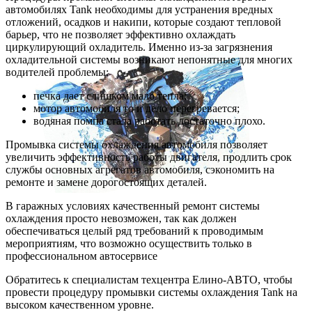
автомобилях Tank необходимы для устранения вредных
отложений, осадков и накипи, которые создают тепловой
барьер, что не позволяет эффективно охлаждать
циркулирующий охладитель. Именно из-за загрязнения
охладительной системы возникают непонятные для многих
водителей проблемы:
печка дает слишком мало тепла;
мотор автомобиля то и дело перегревается;
водяная помпа стала работать достаточно плохо.
Промывка системы охлаждения автомобиля позволяет
увеличить эффективность работы двигателя, продлить срок
службы основных агрегатов автомобиля, сэкономить на
ремонте и замене дорогостоящих деталей.
В гаражных условиях качественный ремонт системы
охлаждения просто невозможен, так как должен
обеспечиваться целый ряд требований к проводимым
мероприятиям, что возможно осуществить только в
профессиональном автосервисе
Обратитесь к специалистам техцентра Елино-АВТО, чтобы
провести процедуру промывки системы охлаждения Tank на
высоком качественном уровне.