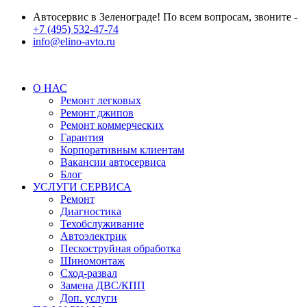
Автосервис в Зеленограде! По всем вопросам, звоните -
+7 (495) 532-47-74
info@elino-avto.ru
О НАС
Ремонт легковых
Ремонт джипов
Ремонт коммерческих
Гарантия
Корпоративным клиентам
Вакансии автосервиса
Блог
УСЛУГИ СЕРВИСА
Ремонт
Диагностика
Техобслуживание
Автоэлектрик
Пескоструйная обработка
Шиномонтаж
Сход-развал
Замена ДВС/КПП
Доп. услуги