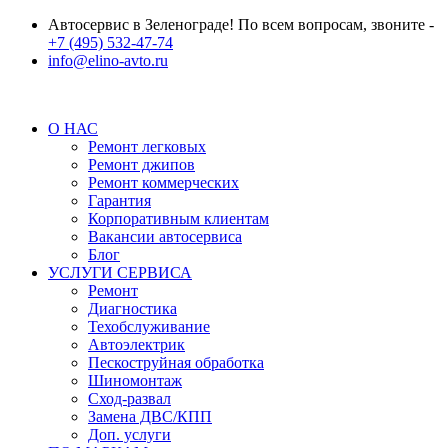
Автосервис в Зеленограде! По всем вопросам, звоните -
+7 (495) 532-47-74
info@elino-avto.ru
О НАС
Ремонт легковых
Ремонт джипов
Ремонт коммерческих
Гарантия
Корпоративным клиентам
Вакансии автосервиса
Блог
УСЛУГИ СЕРВИСА
Ремонт
Диагностика
Техобслуживание
Автоэлектрик
Пескоструйная обработка
Шиномонтаж
Сход-развал
Замена ДВС/КПП
Доп. услуги