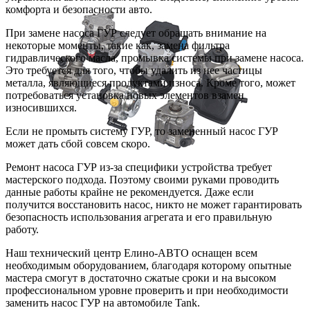
комфорта и безопасности авто.
При замене насоса ГУР следует обращать внимание на
некоторые моменты, такие как, замена фильтра
гидравлического масла, промывка системы при замене насоса.
Это требуется для того, чтобы удалить из нее частицы
металла, являющиеся продуктами износа. Кроме того, может
потребоваться установка новых элементов взамен
износившихся.
Если не промыть систему ГУР, то замененный насос ГУР
может дать сбой совсем скоро.
Ремонт насоса ГУР из-за специфики устройства требует
мастерского подхода. Поэтому своими руками проводить
данные работы крайне не рекомендуется. Даже если
получится восстановить насос, никто не может гарантировать
безопасность использования агрегата и его правильную
работу.
Наш технический центр Елино-АВТО оснащен всем
необходимым оборудованием, благодаря которому опытные
мастера смогут в достаточно сжатые сроки и на высоком
профессиональном уровне проверить и при необходимости
заменить насос ГУР на автомобиле Tank.