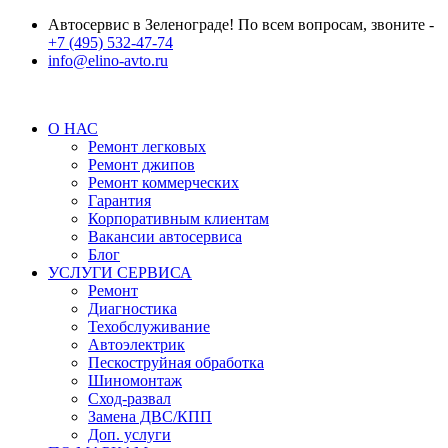
Автосервис в Зеленограде! По всем вопросам, звоните -
+7 (495) 532-47-74
info@elino-avto.ru
О НАС
Ремонт легковых
Ремонт джипов
Ремонт коммерческих
Гарантия
Корпоративным клиентам
Вакансии автосервиса
Блог
УСЛУГИ СЕРВИСА
Ремонт
Диагностика
Техобслуживание
Автоэлектрик
Пескоструйная обработка
Шиномонтаж
Сход-развал
Замена ДВС/КПП
Доп. услуги