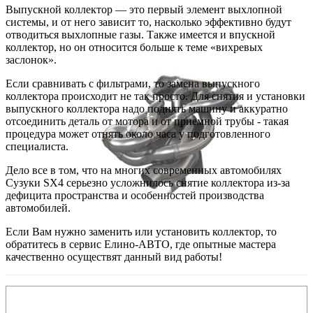
Выпускной коллектор — это первый элемент выхлопной
системы, и от него зависит то, насколько эффективно будут
отводиться выхлопные газы. Также имеется и впускной
коллектор, но он относится больше к теме «вихревых
заслонок».
Если сравнивать с фильтрами, то замена выпускного
коллектора происходит не так просто. Для снятия и установки
выпускного коллектора надо поднять машину и аккуратно
отсоединить деталь от мотора и от приемной трубы - такая
процедура может отнять около часа у подготовленного
специалиста.
Дело все в том, что на многих современных автомобилях
Сузуки SX4 серьезно усложнилось снятие коллектора из-за
дефицита пространства и особенностей производства
автомобилей.
Если Вам нужно заменить или установить коллектор, то
обратитесь в сервис Елино-АВТО, где опытные мастера
качественно осуществят данный вид работы!