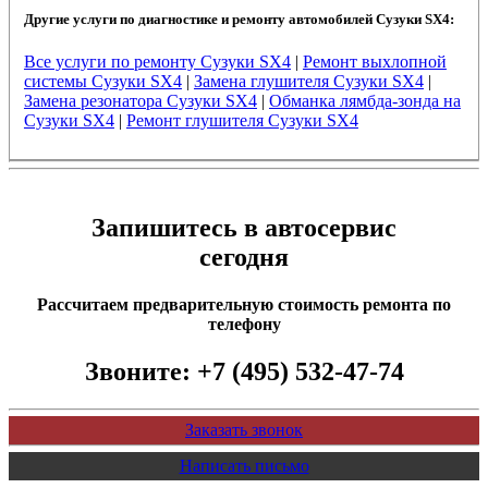
Другие услуги по диагностике и ремонту автомобилей Сузуки SX4:
Все услуги по ремонту Сузуки SX4
|
Ремонт выхлопной
системы Сузуки SX4
|
Замена глушителя Сузуки SX4
|
Замена резонатора Сузуки SX4
|
Обманка лямбда-зонда на
Сузуки SX4
|
Ремонт глушителя Сузуки SX4
Запишитесь в автосервис
сегодня
Рассчитаем предварительную стоимость ремонта по
телефону
Звоните:
+7 (495) 532-47-74
Заказать звонок
Написать письмо