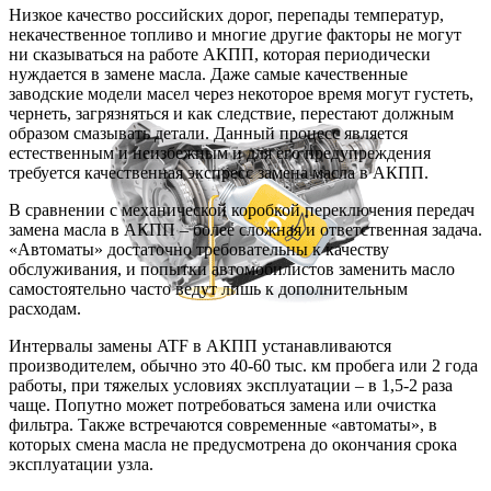
Низкое качество российских дорог, перепады температур,
некачественное топливо и многие другие факторы не могут
ни сказываться на работе АКПП, которая периодически
нуждается в замене масла. Даже самые качественные
заводские модели масел через некоторое время могут густеть,
чернеть, загрязняться и как следствие, перестают должным
образом смазывать детали. Данный процесс является
естественным и неизбежным и для его предупреждения
требуется качественная экспресс замена масла в АКПП.
В сравнении с механической коробкой переключения передач
замена масла в АКПП – более сложная и ответственная задача.
«Автоматы» достаточно требовательны к качеству
обслуживания, и попытки автомобилистов заменить масло
самостоятельно часто ведут лишь к дополнительным
расходам.
Интервалы замены ATF в АКПП устанавливаются
производителем, обычно это 40-60 тыс. км пробега или 2 года
работы, при тяжелых условиях эксплуатации – в 1,5-2 раза
чаще. Попутно может потребоваться замена или очистка
фильтра. Также встречаются современные «автоматы», в
которых смена масла не предусмотрена до окончания срока
эксплуатации узла.