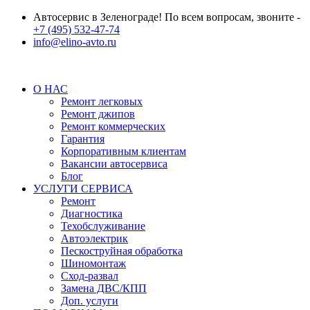
Автосервис в Зеленограде! По всем вопросам, звоните -
+7 (495) 532-47-74
info@elino-avto.ru
О НАС
Ремонт легковых
Ремонт джипов
Ремонт коммерческих
Гарантия
Корпоративным клиентам
Вакансии автосервиса
Блог
УСЛУГИ СЕРВИСА
Ремонт
Диагностика
Техобслуживание
Автоэлектрик
Пескоструйная обработка
Шиномонтаж
Сход-развал
Замена ДВС/КПП
Доп. услуги