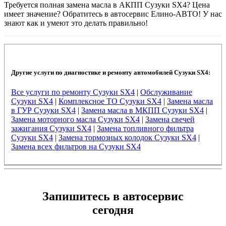
Требуется полная замена масла в АКПП Сузуки SX4? Цена
имеет значение? Обратитесь в автосервис Елино-АВТО! У нас
знают как и умеют это делать правильно!
Другие услуги по диагностике и ремонту автомобилей Сузуки SX4:
Все услуги по ремонту Сузуки SX4
|
Обслуживание
Сузуки SX4
|
Комплексное ТО Сузуки SX4
|
Замена масла
в ГУР Сузуки SX4
|
Замена масла в МКПП Сузуки SX4
|
Замена моторного масла Сузуки SX4
|
Замена свечей
зажигания Сузуки SX4
|
Замена топливного фильтра
Сузуки SX4
|
Замена тормозных колодок Сузуки SX4
|
Замена всех фильтров на Сузуки SX4
Запишитесь в автосервис
сегодня