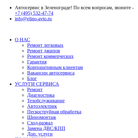
Автосервис в Зеленограде! По всем вопросам, звоните -
+7 (495) 532-47-74
info@elino-avto.ru
О НАС
Ремонт легковых
Ремонт джипов
Ремонт коммерческих
Гарантия
Корпоративным клиентам
Вакансии автосервиса
Блог
УСЛУГИ СЕРВИСА
Ремонт
Диагностика
Техобслуживание
Автоэлектрик
Пескоструйная обработка
Шиномонтаж
Сход-развал
Замена ДВС/КПП
Доп. услуги