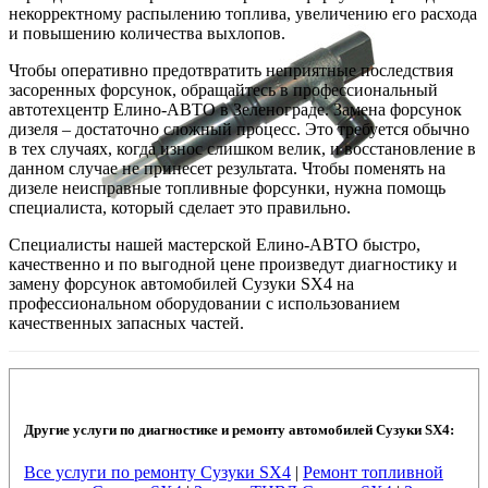
некорректному распылению топлива, увеличению его расхода
и повышению количества выхлопов.
Чтобы оперативно предотвратить неприятные последствия
засоренных форсунок, обращайтесь в профессиональный
автотехцентр Елино-АВТО в Зеленограде. Замена форсунок
дизеля – достаточно сложный процесс. Это требуется обычно
в тех случаях, когда износ слишком велик, и восстановление в
данном случае не принесет результата. Чтобы поменять на
дизеле неисправные топливные форсунки, нужна помощь
специалиста, который сделает это правильно.
Специалисты нашей мастерской Елино-АВТО быстро,
качественно и по выгодной цене произведут диагностику и
замену форсунок автомобилей Сузуки SX4 на
профессиональном оборудовании с использованием
качественных запасных частей.
Другие услуги по диагностике и ремонту автомобилей Сузуки SX4:
Все услуги по ремонту Сузуки SX4
|
Ремонт топливной