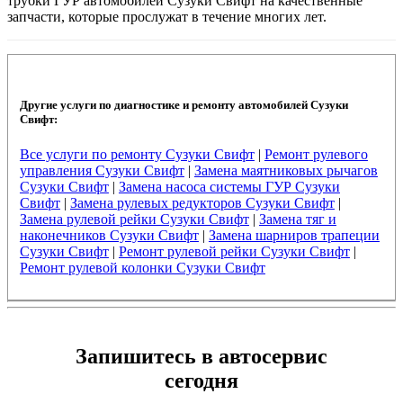
трубки ГУР автомобилей Сузуки Свифт на качественные
запчасти, которые прослужат в течение многих лет.
Другие услуги по диагностике и ремонту автомобилей Сузуки
Свифт:
Все услуги по ремонту Сузуки Свифт
|
Ремонт рулевого
управления Сузуки Свифт
|
Замена маятниковых рычагов
Сузуки Свифт
|
Замена насоса системы ГУР Сузуки
Свифт
|
Замена рулевых редукторов Сузуки Свифт
|
Замена рулевой рейки Сузуки Свифт
|
Замена тяг и
наконечников Сузуки Свифт
|
Замена шарниров трапеции
Сузуки Свифт
|
Ремонт рулевой рейки Сузуки Свифт
|
Ремонт рулевой колонки Сузуки Свифт
Запишитесь в автосервис
сегодня