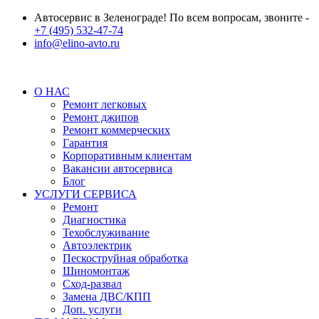
Автосервис в Зеленограде! По всем вопросам, звоните -
+7 (495) 532-47-74
info@elino-avto.ru
О НАС
Ремонт легковых
Ремонт джипов
Ремонт коммерческих
Гарантия
Корпоративным клиентам
Вакансии автосервиса
Блог
УСЛУГИ СЕРВИСА
Ремонт
Диагностика
Техобслуживание
Автоэлектрик
Пескоструйная обработка
Шиномонтаж
Сход-развал
Замена ДВС/КПП
Доп. услуги