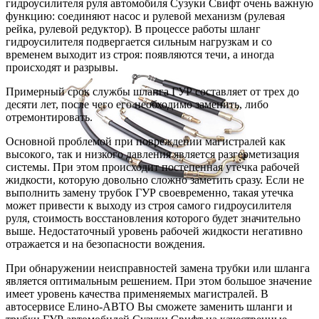
гидроусилителя руля автомобиля Сузуки Свифт очень важную
функцию: соединяют насос и рулевой механизм (рулевая
рейка, рулевой редуктор). В процессе работы шланг
гидроусилителя подвергается сильным нагрузкам и со
временем выходит из строя: появляются течи, а иногда
происходят и разрывы.
Примерный срок службы шланга ГУР составляет от трех до
десяти лет, после чего его необходимо заменить, либо
отремонтировать.
Основной проблемой при повреждении магистралей как
высокого, так и низкого давления является разгерметизация
системы. При этом происходит постепенная утечка рабочей
жидкости, которую довольно сложно заметить сразу. Если не
выполнить замену трубок ГУР своевременно, такая утечка
может привести к выходу из строя самого гидроусилителя
руля, стоимость восстановления которого будет значительно
выше. Недостаточный уровень рабочей жидкости негативно
отражается и на безопасности вождения.
При обнаружении неисправностей замена трубки или шланга
является оптимальным решением. При этом большое значение
имеет уровень качества применяемых магистралей. В
автосервисе Елино-АВТО Вы сможете заменить шланги и