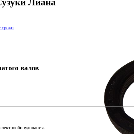
Сузуки Лиана
е сроки
атого валов
 электрооборудования.