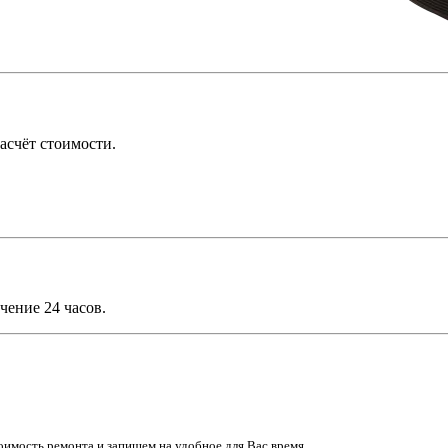
асчёт стоимости.
чение 24 часов.
имость ремонта и запишем на удобное для Вас время.