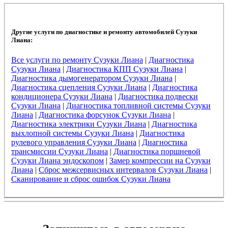
Другие услуги по диагностике и ремонту автомобилей Сузуки
Лиана:
Все услуги по ремонту Сузуки Лиана
|
Диагностика
Сузуки Лиана
|
Диагностика КПП Сузуки Лиана
|
Диагностика дымогенератором Сузуки Лиана
|
Диагностика сцепления Сузуки Лиана
|
Диагностика
кондиционера Сузуки Лиана
|
Диагностика подвески
Сузуки Лиана
|
Диагностика топливной системы Сузуки
Лиана
|
Диагностика форсунок Сузуки Лиана
|
Диагностика электрики Сузуки Лиана
|
Диагностика
выхлопной системы Сузуки Лиана
|
Диагностика
рулевого управления Сузуки Лиана
|
Диагностика
трансмиссии Сузуки Лиана
|
Диагностика поршневой
Сузуки Лиана эндоскопом
|
Замер компрессии на Сузуки
Лиана
|
Сброс межсервисных интервалов Сузуки Лиана
|
Сканирование и сброс ошибок Сузуки Лиана