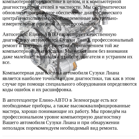
компьютерной диагностике в целом, и к компьютерной
диагностике двигателей в частности. Мы систематически
обновляем программное обеспечение диагностического
центра и используем самые современные контрольно-
измерительные приборы и приспособления.
Автосервис Елино-АВТО гарантирует качественную
диагностику автомобилей Сузуки Лиана, профессиональный
ремонт и контроль его качества с применением той же
компьютерной диагностики. Мы не оставим без внимания
даже малейшей неполадки в работе двигателя и устраним их
все.
Компьютерная диагностика автомобиля Сузуки Лиана
является наиболее точным видом диагностики, так как в этом
случае при помощи специального оборудования определяются
коды ошибок и их расшифровка.
В автотехцентре Елино-АВТО в Зеленограде есть все
необходимые приборы, а также высококвалифицированные
мастера, хорошо понимающие их работу. Мы проведём на
профессиональном уровне компьютерную диагностику
Вашего автомобиля Сузуки Лиана и при обнаружении
неполадок порекомендуем необходимый вид ремонта.