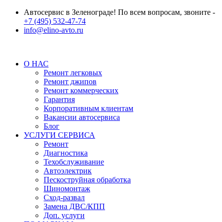
Автосервис в Зеленограде! По всем вопросам, звоните -
+7 (495) 532-47-74
info@elino-avto.ru
О НАС
Ремонт легковых
Ремонт джипов
Ремонт коммерческих
Гарантия
Корпоративным клиентам
Вакансии автосервиса
Блог
УСЛУГИ СЕРВИСА
Ремонт
Диагностика
Техобслуживание
Автоэлектрик
Пескоструйная обработка
Шиномонтаж
Сход-развал
Замена ДВС/КПП
Доп. услуги