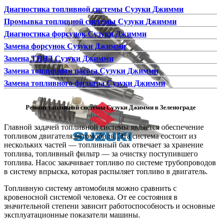
Диагностика топливной системы Сузуки Джимми
Промывка топливной системы Сузуки Джимми
Диагностика форсунок Сузуки Джимми
Замена форсунок Сузуки Джимми
Замена ТНВД Сузуки Джимми
Замена топливного насоса Сузуки Джимми
Замена топливного фильтра Сузуки Джимми
Ремонт топливной системы Сузуки Джимми в Зеленограде
Главной задачей топливной системы является обеспечение
топливом двигателя автомобиля. Эта система состоит из
нескольких частей — топливный бак отвечает за хранение
топлива, топливный фильтр — за очистку поступившего
топлива. Насос закачивает топливо по системе трубопроводов
в систему впрыска, которая распыляет топливо в двигатель.
Топливную систему автомобиля можно сравнить с
кровеносной системой человека. От ее состояния в
значительной степени зависит работоспособность и основные
эксплуатационные показатели машины.