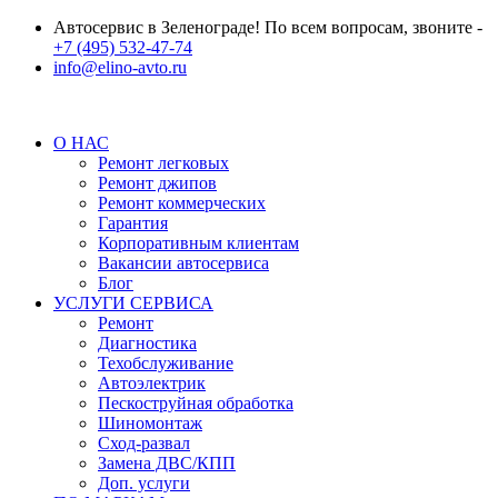
Автосервис в Зеленограде! По всем вопросам, звоните -
+7 (495) 532-47-74
info@elino-avto.ru
О НАС
Ремонт легковых
Ремонт джипов
Ремонт коммерческих
Гарантия
Корпоративным клиентам
Вакансии автосервиса
Блог
УСЛУГИ СЕРВИСА
Ремонт
Диагностика
Техобслуживание
Автоэлектрик
Пескоструйная обработка
Шиномонтаж
Сход-развал
Замена ДВС/КПП
Доп. услуги