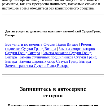
ремонтом, так как прекрасно понимаем, насколько сложно в
настоящее время обходиться без транспортного средства.
Другие услуги по диагностике и ремонту автомобилей Сузуки Гранд
Витара:
Все услуги по ремонту Сузуки Гранд Витара
|
Ремонт
подвески Сузуки Гранд Витара
|
Замена амортизаторов
Сузуки Гранд Витара
|
Замена рычагов Сузуки Гранд
Витара
|
Замена ступичных подшипников Сузуки Гранд
Витара
|
Замена шаровых опор Сузуки Гранд Витара
|
Замена гранат на Сузуки Гранд Витара
Запишитесь в автосервис
сегодня
Рассчитаем предварительную стоимость ремонта по