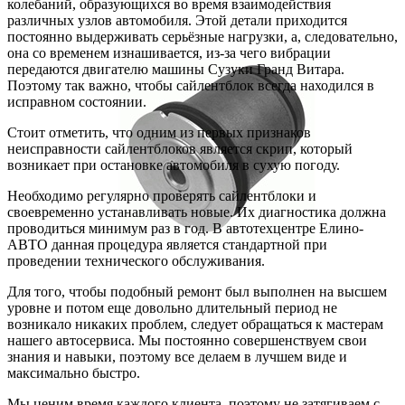
колебаний, образующихся во время взаимодействия
различных узлов автомобиля. Этой детали приходится
постоянно выдерживать серьёзные нагрузки, а, следовательно,
она со временем изнашивается, из-за чего вибрации
передаются двигателю машины Сузуки Гранд Витара.
Поэтому так важно, чтобы сайлентблок всегда находился в
исправном состоянии.
Стоит отметить, что одним из первых признаков
неисправности сайлентблоков является скрип, который
возникает при остановке автомобиля в сухую погоду.
Необходимо регулярно проверять сайлентблоки и
своевременно устанавливать новые. Их диагностика должна
проводиться минимум раз в год. В автотехцентре Елино-
АВТО данная процедура является стандартной при
проведении технического обслуживания.
Для того, чтобы подобный ремонт был выполнен на высшем
уровне и потом еще довольно длительный период не
возникало никаких проблем, следует обращаться к мастерам
нашего автосервиса. Мы постоянно совершенствуем свои
знания и навыки, поэтому все делаем в лучшем виде и
максимально быстро.
Мы ценим время каждого клиента, поэтому не затягиваем с