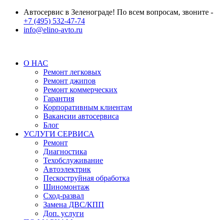
Автосервис в Зеленограде! По всем вопросам, звоните -
+7 (495) 532-47-74
info@elino-avto.ru
О НАС
Ремонт легковых
Ремонт джипов
Ремонт коммерческих
Гарантия
Корпоративным клиентам
Вакансии автосервиса
Блог
УСЛУГИ СЕРВИСА
Ремонт
Диагностика
Техобслуживание
Автоэлектрик
Пескоструйная обработка
Шиномонтаж
Сход-развал
Замена ДВС/КПП
Доп. услуги