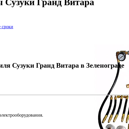
 Сузуки Гранд Витара
е сроки
ля Сузуки Гранд Витара в Зеленограде
 электрооборудования.