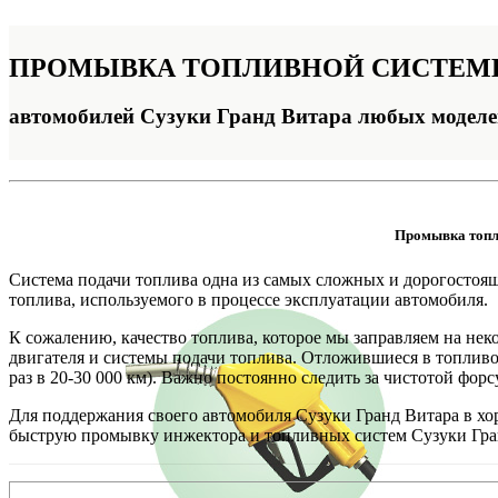
ПРОМЫВКА
ТОПЛИВНОЙ СИСТЕ
автомобилей Сузуки Гранд Витара любых моделе
Промывка топли
Система подачи топлива одна из самых сложных и дорогостоящи
топлива, используемого в процессе эксплуатации автомобиля.
К сожалению, качество топлива, которое мы заправляем на нек
двигателя и системы подачи топлива. Отложившиеся в топливо
раз в 20-30 000 км). Важно постоянно следить за чистотой фор
Для поддержания своего автомобиля Сузуки Гранд Витара в х
быструю промывку инжектора и топливных систем Сузуки Гра