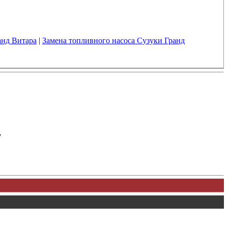
анд Витара
|
Замена топливного насоса Сузуки Гранд
у