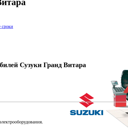
Витара
е сроки
билей Сузуки Гранд Витара
 электрооборудования.