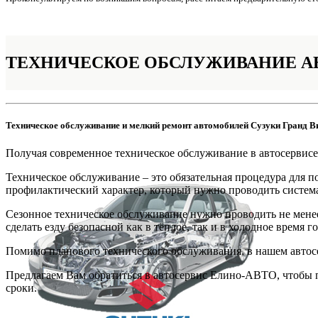
ТЕХНИЧЕСКОЕ ОБСЛУЖИВАНИЕ
А
Техническое обслуживание и мелкий ремонт автомобилей Сузуки Гранд В
Получая современное техническое обслуживание в автосервис
Техническое обслуживание – это обязательная процедура для 
профилактический характер, который нужно проводить система
Сезонное техническое обслуживание нужно проводить не менее
сделать езду безопасной как в тёплое, так и в холодное время го
Помимо планового технического обслуживания, в нашем автос
Предлагаем Вам обратиться в автосервис Елино-АВТО, чтобы п
сроки.