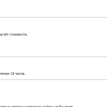
асчёт стоимости.
чение 24 часов.
имость ремонта и запишем на удобное для Вас время.