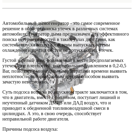
Автомобильный дымогенератор - это самое современное
решение в области поиска утечек в различных системах
автомобиля. Генератор дыма предназначен для эффективного
поиска негерметичностей в таких узлах двигателя, как
системы впуска воздуха, системы выпуска, системы
охлаждения и других систем не допускающих утечек.
Густой и белый дым, подаваемый в место предполагаемых
утечек и не плотностей, под небольшим давлением в 0,2-0,5
Bar, позволяет с минимальными затратами времени выявить
неплотности, которые любым другим способом выявить
зачастую невозможно.
Суть подсоса воздуха во впускном тракте заключается в том,
что в двигатель, вместе с топливом, поступает лишний и
неучтенный датчиком ДМРВ или ДАД воздух, что и
приводит к обедненной топливовоздушной смеси в
цилиндрах. А это, в свою очередь, способствует
неправильной работе двигателя.
Причины подсоса воздуха: