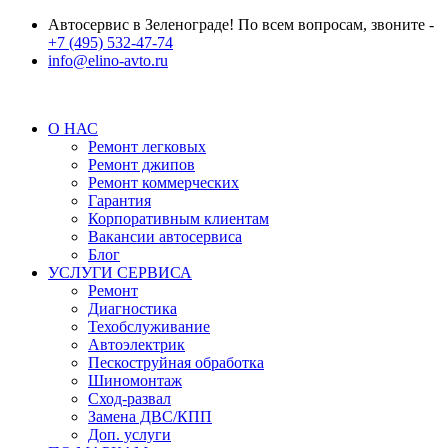
Автосервис в Зеленограде! По всем вопросам, звоните -
+7 (495) 532-47-74
info@elino-avto.ru
О НАС
Ремонт легковых
Ремонт джипов
Ремонт коммерческих
Гарантия
Корпоративным клиентам
Вакансии автосервиса
Блог
УСЛУГИ СЕРВИСА
Ремонт
Диагностика
Техобслуживание
Автоэлектрик
Пескоструйная обработка
Шиномонтаж
Сход-развал
Замена ДВС/КПП
Доп. услуги