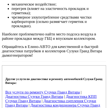
механическое воздействие;
перегрев (влияет на эластичность прокладок и
герметика);
чрезмерное злоупотребление средствами чистки
карбюраторов (сильно размягчает герметик и
прокладки).
Наиболее проблематично найти место подсоса воздуха в
районе прокладки между ГБЦ и впускным коллектором.
Обращайтесь в Елино-АВТО для качественной и быстрой
диагностики патрубков и коллекторов Сузуки Гранд Витара
дымогенератором!
Другие услуги по диагностике и ремонту автомобилей Сузуки Гранд
Витара:
Все услуги по ремонту Сузуки Гранд Витара
|
Диагностика Сузуки Гранд Витара
|
Диагностика КПП
Сузуки Гранд Витара
|
Диагностика сцепления Сузуки
Гранд Витара
|
Диагностика кондиционера Сузуки Гранд