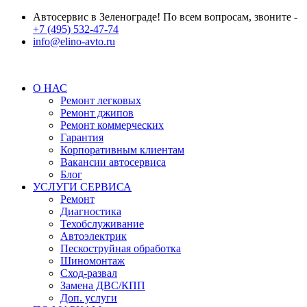
Автосервис в Зеленограде! По всем вопросам, звоните -
+7 (495) 532-47-74
info@elino-avto.ru
О НАС
Ремонт легковых
Ремонт джипов
Ремонт коммерческих
Гарантия
Корпоративным клиентам
Вакансии автосервиса
Блог
УСЛУГИ СЕРВИСА
Ремонт
Диагностика
Техобслуживание
Автоэлектрик
Пескоструйная обработка
Шиномонтаж
Сход-развал
Замена ДВС/КПП
Доп. услуги