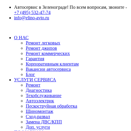
Автосервис в Зеленограде! По всем вопросам, звоните -
+7 (495) 532-47-74
info@elino-avto.ru
О НАС
Ремонт легковых
Ремонт джипов
Ремонт коммерческих
Гарантия
Корпоративным клиентам
Вакансии автосервиса
Блог
УСЛУГИ СЕРВИСА
Ремонт
Диагностика
Техобслуживание
Автоэлектрик
Пескоструйная обработка
Шиномонтаж
Сход-развал
Замена ДВС/КПП
Доп. услуги