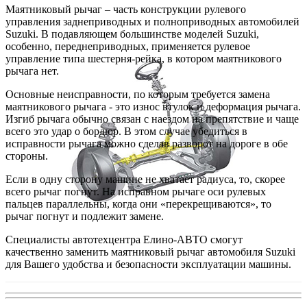
Маятниковый рычаг – часть конструкции рулевого
управления заднеприводных и полноприводных автомобилей
Suzuki. В подавляющем большинстве моделей Suzuki,
особенно, переднеприводных, применяется рулевое
управление типа шестерня-рейка, в котором маятникового
рычага нет.
Основные неисправности, по которым требуется замена
маятникового рычага - это износ втулок и деформация рычага.
Изгиб рычага обычно связан с наездом на препятствие и чаще
всего это удар о бордюр. В этом случае убедиться в
исправности рычага можно сделав разворот на дороге в обе
стороны.
Если в одну сторону машине не хватает радиуса, то, скорее
всего рычаг погнут. На исправном рычаге оси рулевых
пальцев параллельны, когда они «перекрещиваются», то
рычаг погнут и подлежит замене.
Специалисты автотехцентра Елино-АВТО смогут
качественно заменить маятниковый рычаг автомобиля Suzuki
для Вашего удобства и безопасности эксплуатации машины.