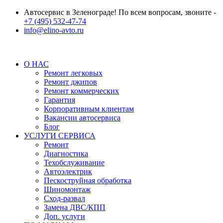
Автосервис в Зеленограде! По всем вопросам, звоните -
+7 (495) 532-47-74
info@elino-avto.ru
О НАС
Ремонт легковых
Ремонт джипов
Ремонт коммерческих
Гарантия
Корпоративным клиентам
Вакансии автосервиса
Блог
УСЛУГИ СЕРВИСА
Ремонт
Диагностика
Техобслуживание
Автоэлектрик
Пескоструйная обработка
Шиномонтаж
Сход-развал
Замена ДВС/КПП
Доп. услуги