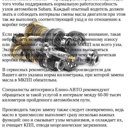
того чтобы поддерживать нормальную работоспособность
узлов автомобиля Subaru. Каждый опытный водитель должен
знать и соблюдать интервалы смены масла двигателя при этом
так же выполнять соответствующий уход и по отношению к
коробке передач.
Если не уделять данному моменту должное внимание, такая
небрежность может привести к преждевременному износу
или даже поломке отдельных деталей МКПП или всего узла.
Экспресс замена масла в МКПП должна выполняться
своевременно и правильно, благодаря чему механическая
коробка передач будет служить долго и исправно.
В сервисных рекомендациях завода-производителя для
Вашего авто указана норма километража, при которой замена
масла в МКПП обязательна.
Специалисты автосервиса Елино-АВТО рекомендуют
обращаться за такой услугой в интервале между 60-90 тысяч
километров пройденного автомобилем пути.
Производить такую замену также следует своевременно, ведь
масло в трансмиссии выполняет сразу несколько важных
функций: оно и смазывает узлы механизмов, и охлаждает их,
и очищает КПП, отводя неорганические загрязнения.