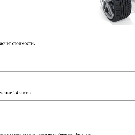
асчёт стоимости.
чение 24 часов.
имость ремонта и запишем на удобное для Вас время.