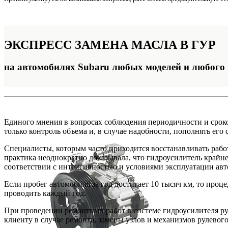
ЭКСПРЕСС
ЗАМЕНА МАСЛА В ГУР
на автомобилях Subaru любых моделей и любого 
Единого мнения в вопросах соблюдения периодичности и сроко
только контроль объема и, в случае надобности, пополнять его
Специалисты, которым часто приходится восстанавливать работ
практика неоднократно доказывала, что гидроусилитель крайн
соответствии с интенсивностью и условиями эксплуатации авт
Если пробег автомобиля за год достигает 10 тысяч км, то проц
проводить каждый год.
При проведении ремонтных работ в системе гидроусилителя ру
клиенту в случае ремонта, замены узлов и механизмов рулевого