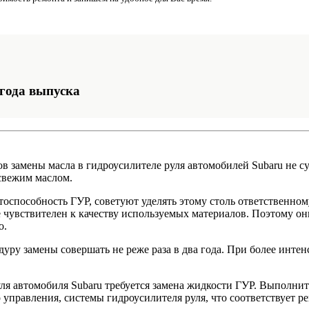
года выпуска
в замены масла в гидроусилителе руля автомобилей Subaru не с
 свежим маслом.
оспособность ГУР, советуют уделять этому столь ответственному
е чувствителен к качеству используемых материалов. Поэтому о
о.
едуру замены совершать не реже раза в два года. При более инт
ля автомобиля Subaru требуется замена жидкости ГУР. Выполни
 управления, системы гидроусилителя руля, что соответствует р