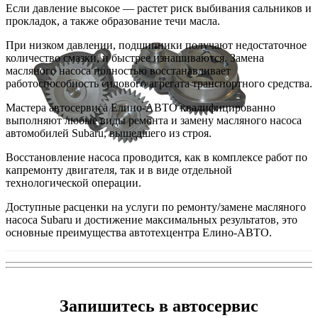
Если давление высокое — растет риск выбивания сальников и
прокладок, а также образование течи масла.
При низком давлении, подшипники получают недостаточное
количество смазки, и быстрее изнашиваются. Замена
масляного насоса полностью восстанавливает
работоспособность силового агрегата транспортного средства.
Мастера автосервиса Елино-АВТО квалифицированно
выполняют любые виды ремонта и замену масляного насоса
автомобилей Subaru, вышедшего из строя.
Восстановление насоса проводится, как в комплексе работ по
капремонту двигателя, так и в виде отдельной
технологической операции.
Доступные расценки на услуги по ремонту/замене масляного
насоса Subaru и достижение максимальных результатов, это
основные преимущества автотехцентра Елино-АВТО.
Запишитесь в автосервис