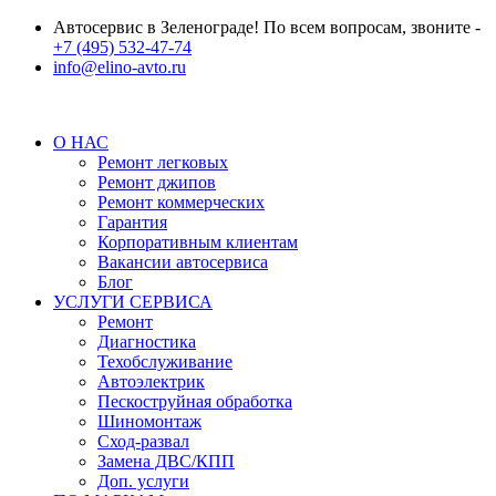
Автосервис в Зеленограде! По всем вопросам, звоните -
+7 (495) 532-47-74
info@elino-avto.ru
О НАС
Ремонт легковых
Ремонт джипов
Ремонт коммерческих
Гарантия
Корпоративным клиентам
Вакансии автосервиса
Блог
УСЛУГИ СЕРВИСА
Ремонт
Диагностика
Техобслуживание
Автоэлектрик
Пескоструйная обработка
Шиномонтаж
Сход-развал
Замена ДВС/КПП
Доп. услуги