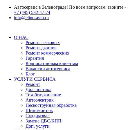
Автосервис в Зеленограде! По всем вопросам, звоните -
+7 (495) 532-47-74
info@elino-avto.ru
О НАС
Ремонт легковых
Ремонт джипов
Ремонт коммерческих
Гарантия
Корпоративным клиентам
Вакансии автосервиса
Блог
УСЛУГИ СЕРВИСА
Ремонт
Диагностика
Техобслуживание
Автоэлектрик
Пескоструйная обработка
Шиномонтаж
Сход-развал
Замена ДВС/КПП
Доп. услуги