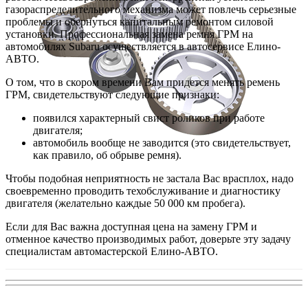
газораспределительного механизма может повлечь серьезные
проблемы и обернуться капитальным ремонтом силовой
установки. Профессиональная замена ремня ГРМ на
автомобилях Subaru осуществляется в автосервисе Елино-
АВТО.
О том, что в скором времени Вам придется менять ремень
ГРМ, свидетельствуют следующие признаки:
появился характерный свист роликов при работе
двигателя;
автомобиль вообще не заводится (это свидетельствует,
как правило, об обрыве ремня).
Чтобы подобная неприятность не застала Вас врасплох, надо
своевременно проводить техобслуживание и диагностику
двигателя (желательно каждые 50 000 км пробега).
Если для Вас важна доступная цена на замену ГРМ и
отменное качество производимых работ, доверьте эту задачу
специалистам автомастерской Елино-АВТО.