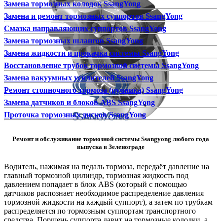
Замена тормозных колодок SsangYong
Замена и ремонт тормозных суппортов SsangYong
Смазка направляющих суппортов SsangYong
Замена тормозных шлангов SsangYong
Замена жидкости и прокачка системы SsangYong
Восстановление трубок тормозной системы SsangYong
Замена вакуумных усилителей SsangYong
Ремонт стояночного тормоза (ручника) SsangYong
Замена датчиков и блоков ABS SsangYong
Проточка тормозных дисков SsangYong
Ремонт и обслуживание тормозной системы Ssangyong любого года
выпуска в Зеленограде
Водитель, нажимая на педаль тормоза, передаёт давление на
главный тормозной цилиндр, тормозная жидкость под
давлением попадает в блок ABS (который с помощью
датчиков распознает необходимое распределение давления
тормозной жидкости на каждый суппорт), а затем по трубкам
распределяется по тормозным суппортам транспортного
средства. Поршень суппорта давит на тормозные колодки, а